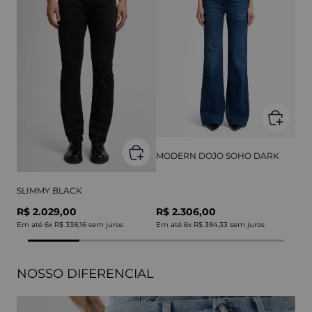
MODERN DOJO SOHO DARK
SLIMMY BLACK
R$ 2.029,00
R$ 2.306,00
Em até
6
x
R$ 338,16
sem juros
Em até
6
x
R$ 384,33
sem juros
NOSSO DIFERENCIAL