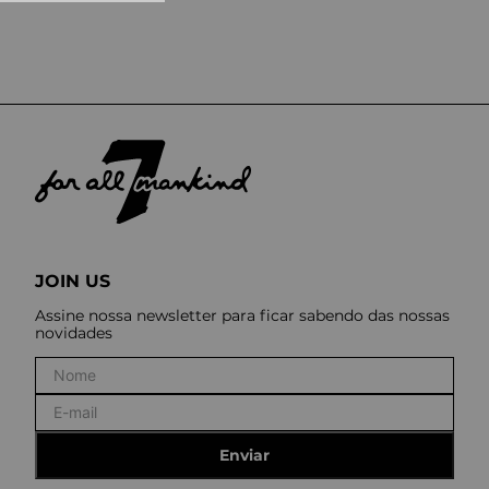
10
º
tess
JOIN US
Assine nossa newsletter para ficar sabendo das nossas
novidades
Enviar