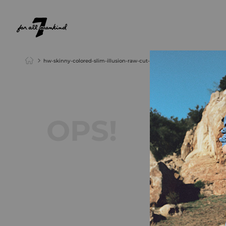
NEW ARRIVALS
PARA ELA
PARA ELE
hw-skinny-colored-slim-illusion-raw-cut-peacock-jswzv500pc
Não encon
O que eu devo
Verifiqu
Tente ut
Utilize
Tente u