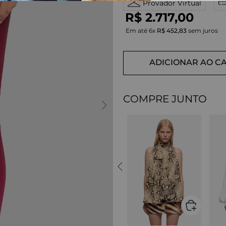
Provador Virtual
R$
2
.
717
,
00
Em até
6
x
R$
452
,
83
sem juros
ADICIONAR AO C
COMPRE JUNTO