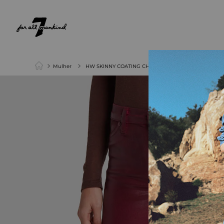
NEW ARRIVALS
PARA ELA
PARA ELE
Mulher
HW SKINNY COATING CHICORY COFFEE