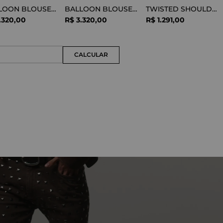
BALLOON BLOUSE SILK OPTICAL WHITE
BALLOON BLOUSE VISCOSE SNAKE
TWISTED SHOULDER TEE LYOCELL BLACK
.
320
,
00
R$
3
.
320
,
00
R$
1
.
291
,
00