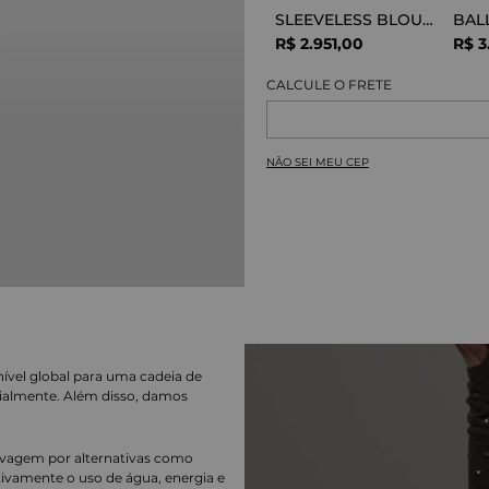
SLEEVELESS BLOUSE VISCOSE SNAKE
R$
2
.
951
,
00
R$
3
NÃO SEI MEU CEP
nível global para uma cadeia de
ialmente. Além disso, damos
lavagem por alternativas como
cativamente o uso de água, energia e