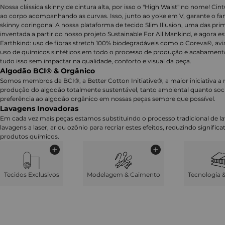
Nossa clássica skinny de cintura alta, por isso o "High Waist" no nome! Cint
ao corpo acompanhando as curvas. Isso, junto ao yoke em V, garante o f
skinny coringona! A nossa plataforma de tecido Slim Illusion, uma das prim
inventada a partir do nosso projeto Sustainable For All Mankind, e agora e
Earthkind: uso de fibras stretch 100% biodegradáveis como o Coreva®, av
uso de químicos sintéticos em todo o processo de produção e acabamento
tudo isso sem impactar na qualidade, conforto e visual da peça.
Algodão BCI® & Orgânico
Somos membros da BCI®, a Better Cotton Initiative®, a maior iniciativa a 
produção do algodão totalmente sustentável, tanto ambiental quanto soc
preferência ao algodão orgânico em nossas peças sempre que possível.
Lavagens Inovadoras
Em cada vez mais peças estamos substituindo o processo tradicional de 
lavagens a laser, ar ou ozônio para recriar estes efeitos, reduzindo signifi
produtos químicos.
Tecidos Exclusivos
Modelagem & Caimento
Tecnologia 