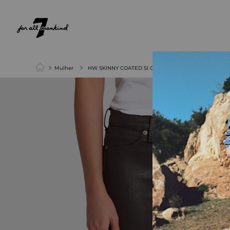
NEW ARRIVALS
PARA ELA
PARA ELE
Mulher
HW SKINNY COATED SI CHICORY COFFEE