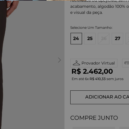
reciclados ou upcycled, sem
acabamento, algodão 100% or
e visual da peça.
24
25
26
27
Provador Virtual
R$
2
.
462
,
00
Em até
6
x
R$
410
,
33
sem juros
ADICIONAR AO C
COMPRE JUNTO