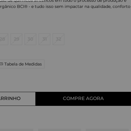
 uso de químicos sintéticos em todo o processo de produção e
gânico BCI® - e tudo isso sem impactar na qualidade, conforto
10
º
tess
28
29
30
31
32
Tabela de Medidas
ARRINHO
COMPRE AGORA