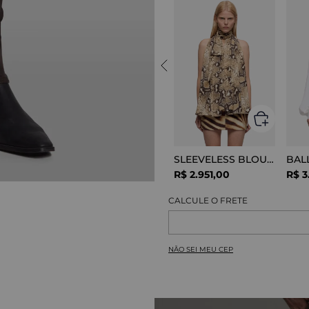
SLEEVELESS BLOUSE VISCOSE SNAKE
R$
2
.
951
,
00
R$
3
NÃO SEI MEU CEP