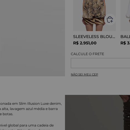
SLEEVELESS BLOUSE VISCOSE SNAKE
R$
2
.
951
,
00
R$
3
NÃO SEI MEU CEP
ionada em Slim Illusion Luxe denim,
alta, lavagem azul média e barra
e botas.
nível global para uma cadeia de