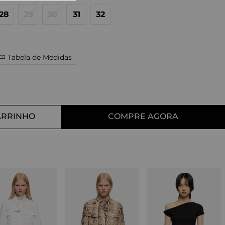
10
º
straight
28
29
30
31
32
Tabela de Medidas
ARRINHO
COMPRE AGORA