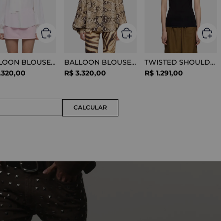
BALLOON BLOUSE SILK OPTICAL WHITE
BALLOON BLOUSE VISCOSE SNAKE
TWISTED SHOULDER TEE LYOCELL BLACK
.
320
,
00
R$
3
.
320
,
00
R$
1
.
291
,
00