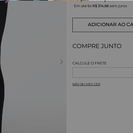
Em até
6
x
R$
314
,
66
sem juros
ADICIONAR AO C
COMPRE JUNTO
NÃO SEI MEU CEP