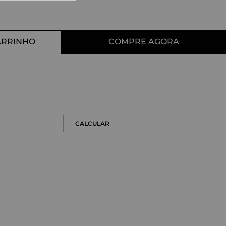
10
º
straight
ARRINHO
COMPRE AGORA