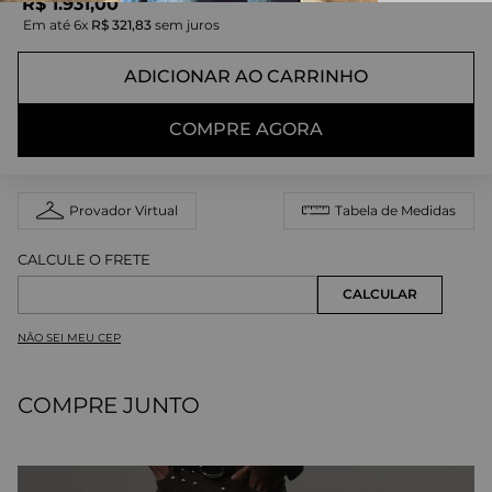
R$
1
.
931
,
00
Em até
6
x
R$
321
,
83
sem juros
ADICIONAR AO CARRINHO
COMPRE AGORA
Provador Virtual
Tabela de Medidas
NÃO SEI MEU CEP
COMPRE JUNTO