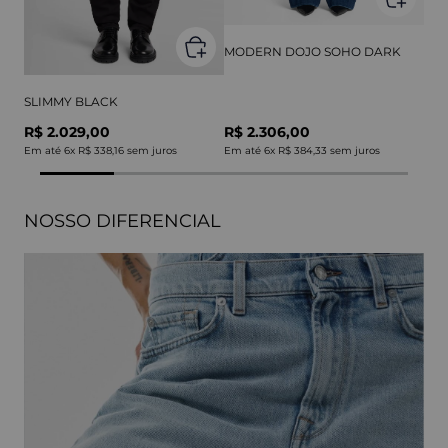
MODERN DOJO SOHO DARK
SLIMMY BLACK
R$ 2.029,00
R$ 2.306,00
Em até
6
x
R$ 338,16
sem juros
Em até
6
x
R$ 384,33
sem juros
NOSSO DIFERENCIAL