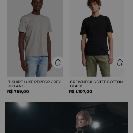
T-SHIRT LUXE PERFOR GREY
CREWNECK S S TEE COTTON
MELANGE
BLACK
R$
769
,
00
R$
1
.
107
,
00