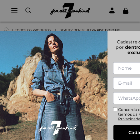
TODOS OS PRODUTOS
BEAUTY DENIM ULTRA RISE DOJO FIG
1
|
1
Cadastre-
por
dentr
exclu
BEAUTY DENIM ULTRA RISE DOJO FIG
24
25
26
27
28
29
30
31
32
Concordo 
termos da
Privacidad
Cada