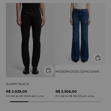
MODERN DOJO SOHO DARK
SLIMMY BLACK
R$ 2.029,00
R$ 2.306,00
Em até
6
x
R$ 338,16
sem juros
Em até
6
x
R$ 384,33
sem juros