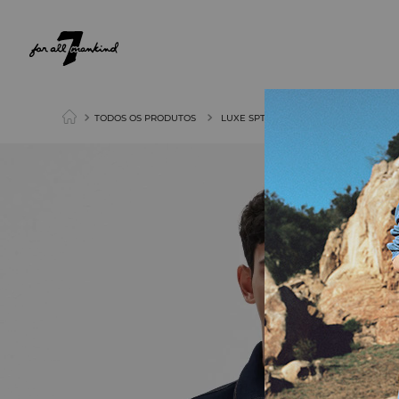
NEW ARRIVALS
PARA ELA
PARA ELE
TODOS OS PRODUTOS
LUXE SPT X STH TEK DARTED JACKET