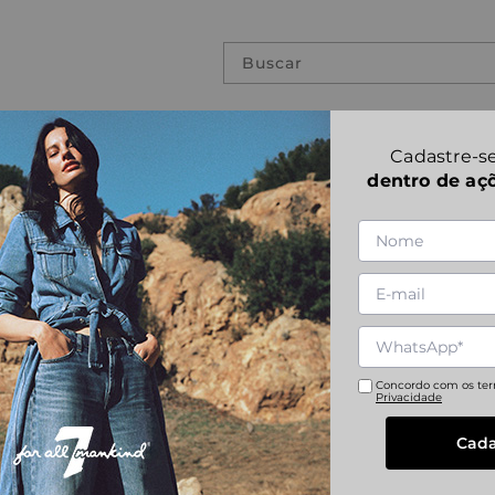
Buscar
PREVIOUS COLLECTIONS
Cadastre-se
dentro de aç
LUXE SPT X ST
1
|
1
Referência
:
7T904518
S
M
L
XL
Concordo com os te
Privacidade
Cada