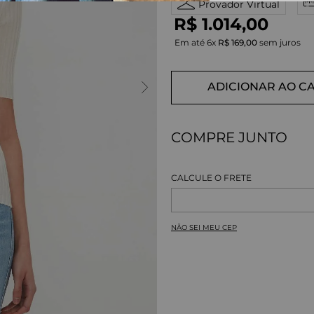
Provador Virtual
R$
1
.
014
,
00
Em até
6
x
R$
169
,
00
sem juros
ADICIONAR AO C
COMPRE JUNTO
NÃO SEI MEU CEP