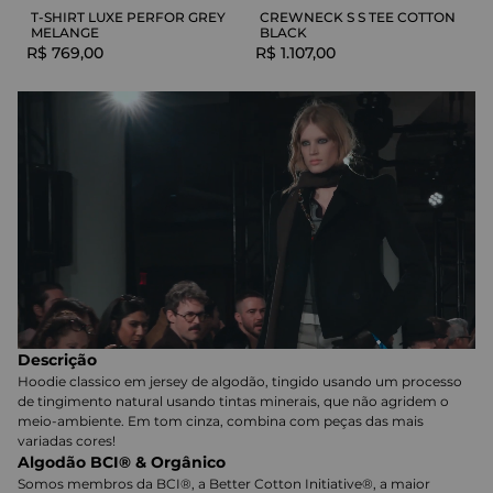
T-SHIRT LUXE PERFOR GREY
CREWNECK S S TEE COTTON
MELANGE
BLACK
R$
769
,
00
R$
1
.
107
,
00
Descrição
Hoodie classico em jersey de algodão, tingido usando um processo
de tingimento natural usando tintas minerais, que não agridem o
meio-ambiente. Em tom cinza, combina com peças das mais
variadas cores!
Algodão BCI® & Orgânico
Somos membros da BCI®, a Better Cotton Initiative®, a maior