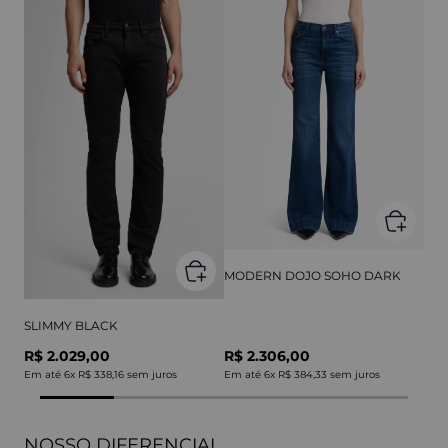
MODERN DOJO SOHO DARK
SLIMMY BLACK
R$ 2.029,00
R$ 2.306,00
Em até
6
x
R$ 338,16
sem juros
Em até
6
x
R$ 384,33
sem juros
NOSSO DIFERENCIAL