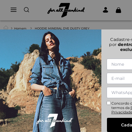
Homem
HOODIE MINERAL DYE DUSTY GREY
1
|
2
Cadastre-
por
dentr
exclu
HOODIE MINERAL DYE DUSTY GREY
S
M
L
XL
Concordo 
termos da
Privacidad
Cada