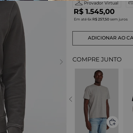
Provador Virtual
R$
1
.
545
,
00
Em até
6
x
R$
257
,
50
sem juros
ADICIONAR AO C
COMPRE JUNTO