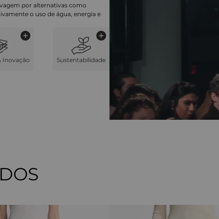
lavagem por alternativas como
cativamente o uso de água, energia e
& Inovação
Sustentabilidade
ADOS