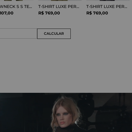
CREWNECK S S TEE COTTON BLACK
T-SHIRT LUXE PERFORMANCE WHITE
T-SHIRT LUXE PERFORMANCE BLACK
107
,
00
R$
769
,
00
R$
769
,
00