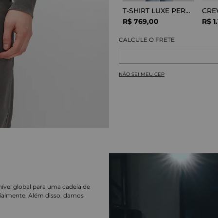
T-SHIRT LUXE PERFOR GREY MELANGE
R$
769
,
00
R$
1
.
NÃO SEI MEU CEP
nível global para uma cadeia de
ialmente. Além disso, damos