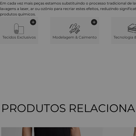
Em cada vez mais peças estamos substituindo o processo tradicional de 
lavagens a laser, ar ou ozônio para recriar estes efeitos, reduzindo signifi
produtos químicos.
Tecidos Exclusivos
Modelagem & Caimento
Tecnologia 
PRODUTOS RELACION