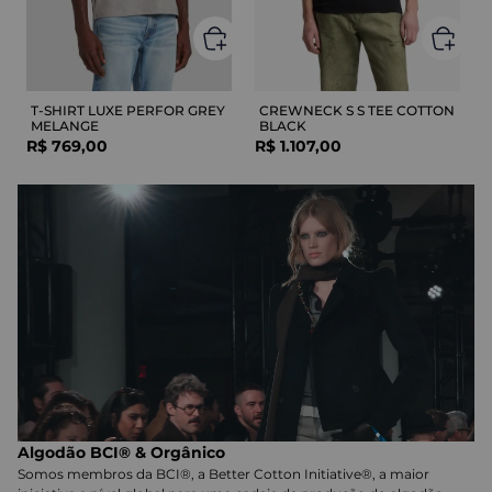
T-SHIRT LUXE PERFOR GREY
CREWNECK S S TEE COTTON
MELANGE
BLACK
R$
769
,
00
R$
1
.
107
,
00
Algodão BCI® & Orgânico
Somos membros da BCI®, a Better Cotton Initiative®, a maior