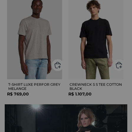
T-SHIRT LUXE PERFOR GREY
CREWNECK S S TEE COTTON
MELANGE
BLACK
R$
769
,
00
R$
1
.
107
,
00