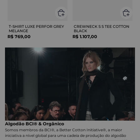
T-SHIRT LUXE PERFOR GREY
CREWNECK S S TEE COTTON
MELANGE
BLACK
R$
769
,
00
R$
1
.
107
,
00
Algodão BCI® & Orgânico
Somos membros da BCI®, a Better Cotton Initiative®, a maior
iniciativa a nível global para uma cadeia de produção do algodão