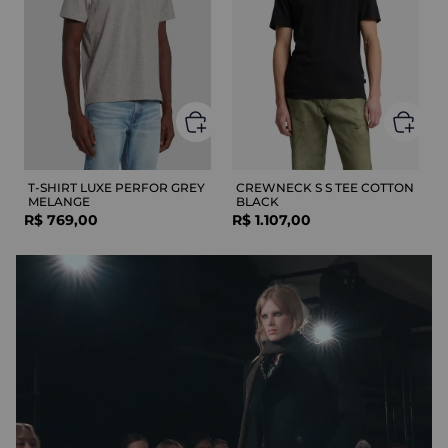
T-SHIRT LUXE PERFOR GREY
CREWNECK S S TEE COTTON
MELANGE
BLACK
R$
769
,
00
R$
1
.
107
,
00