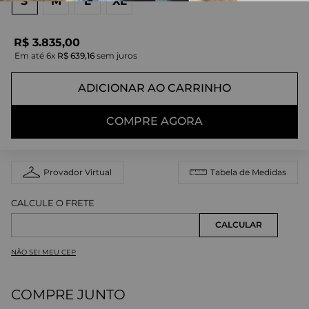
S
M
L
XL
R$
3
.
835
,
00
Em até
6
x
R$
639
,
16
sem juros
ADICIONAR AO CARRINHO
COMPRE AGORA
Provador Virtual
Tabela de Medidas
NÃO SEI MEU CEP
COMPRE JUNTO