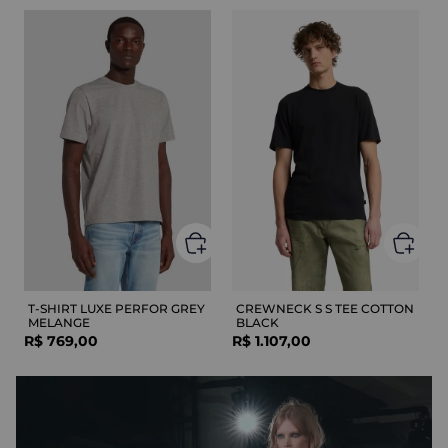
T-SHIRT LUXE PERFOR GREY
CREWNECK S S TEE COTTON
MELANGE
BLACK
R$
769
,
00
R$
1
.
107
,
00