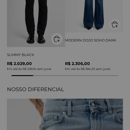
MODERN DOJO SOHO DARK
SLIMMY BLACK
R$ 2.029,00
R$ 2.306,00
Em até
6
x
R$ 338,16
sem juros
Em até
6
x
R$ 384,33
sem juros
NOSSO DIFERENCIAL