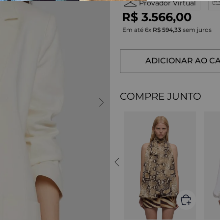
Provador Virtual
R$
3
.
566
,
00
Em até
6
x
R$
594
,
33
sem juros
ADICIONAR AO C
COMPRE JUNTO