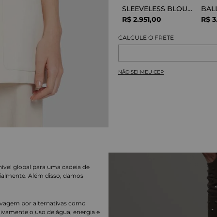
SLEEVELESS BLOUSE VISCOSE SNAKE
R$
2
.
951
,
00
R$
3
NÃO SEI MEU CEP
nível global para uma cadeia de
ialmente. Além disso, damos
lavagem por alternativas como
cativamente o uso de água, energia e