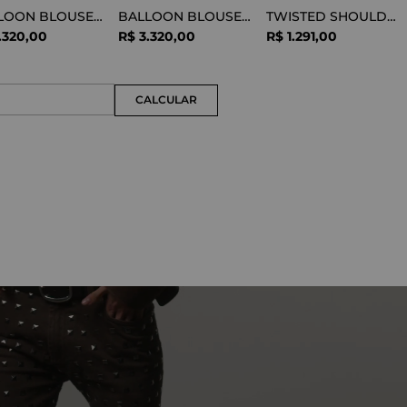
BALLOON BLOUSE SILK OPTICAL WHITE
BALLOON BLOUSE VISCOSE SNAKE
TWISTED SHOULDER TEE LYOCELL BLACK
.
320
,
00
R$
3
.
320
,
00
R$
1
.
291
,
00