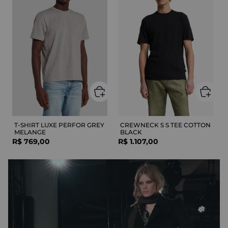
T-SHIRT LUXE PERFOR GREY
CREWNECK S S TEE COTTON
MELANGE
BLACK
R$
769
,
00
R$
1
.
107
,
00