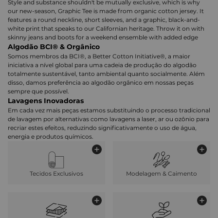
Style and substance shouldn't be mutually exclusive, which is why
our new-season, Graphic Tee is made from organic cotton jersey. It
features a round neckline, short sleeves, and a graphic, black-and-
white print that speaks to our Californian heritage. Throw it on with
skinny jeans and boots for a weekend ensemble with added edge
Algodão BCI® & Orgânico
Somos membros da BCI®, a Better Cotton Initiative®, a maior
iniciativa a nível global para uma cadeia de produção do algodão
totalmente sustentável, tanto ambiental quanto socialmente. Além
disso, damos preferência ao algodão orgânico em nossas peças
sempre que possível.
Lavagens Inovadoras
Em cada vez mais peças estamos substituindo o processo tradicional
de lavagem por alternativas como lavagens a laser, ar ou ozônio para
recriar estes efeitos, reduzindo significativamente o uso de água,
energia e produtos químicos.
Tecidos Exclusivos
Modelagem & Caimento