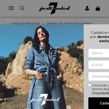
TODOS OS PRODUTOS
GRAPHIC TEE PHOTO PATCH WHITE
1
|
4
Cadastre-
por
dentr
exclu
GRAPHIC TEE PHOTO PATCH WHITE
S
M
L
XL
Concordo 
termos da
Privacidad
Cada