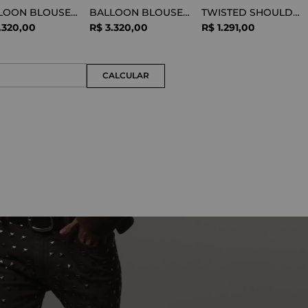
BALLOON BLOUSE SILK OPTICAL WHITE
BALLOON BLOUSE VISCOSE SNAKE
TWISTED SHOULDER TEE LYOCELL BLACK
.
320
,
00
R$
3
.
320
,
00
R$
1
.
291
,
00