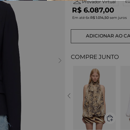
Provador Virtual
R$
6
.
087
,
00
Em até
6
x
R$
1
.
014
,
50
sem juros
ADICIONAR AO C
COMPRE JUNTO