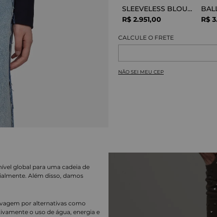
SLEEVELESS BLOUSE VISCOSE SNAKE
R$
2
.
951
,
00
R$
3
NÃO SEI MEU CEP
nível global para uma cadeia de
ialmente. Além disso, damos
lavagem por alternativas como
cativamente o uso de água, energia e