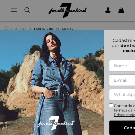
Mulher
EMILIA SHIRT CLEAR DAY
1
|
1
Cadastre-
por
dentr
exclu
EMILIA SHIRT CLEAR DAY
XS
S
M
L
XL
Concordo 
termos da
Privacidad
Cada