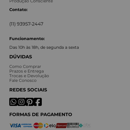
JOIN US
Assine nossa newsletter para ficar sabendo das nossas
novidades
Enviar
INSTITUCIONAL
Quem Somos
Nossas Lojas
Sustentabilidade
Tecidos e Insumos
Mankind
Produção Consciente