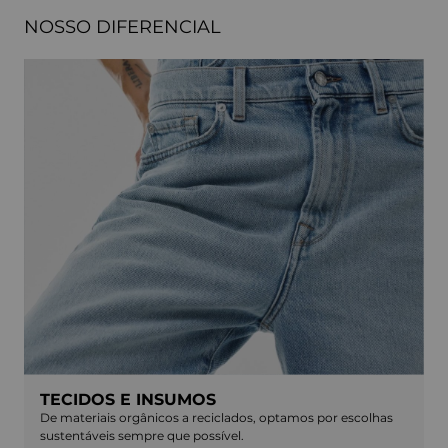
MODERN DOJO SOHO DARK
SLIMMY BLACK
R$ 2.029,00
R$ 2.306,00
Em até
6
x
R$ 338,16
sem juros
Em até
6
x
R$ 384,33
sem juros
NOSSO DIFERENCIAL