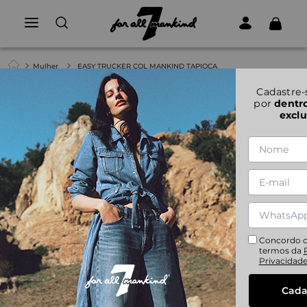
Mulher
EASY TRUCKER COL MANKIND TAPIOCA
1
|
1
Cadastre-
por
dentr
exclu
EASY TRUCKER COL MANKIND TAPIOCA
XS
S
M
L
XL
Concordo 
termos da
Privacidad
Cada