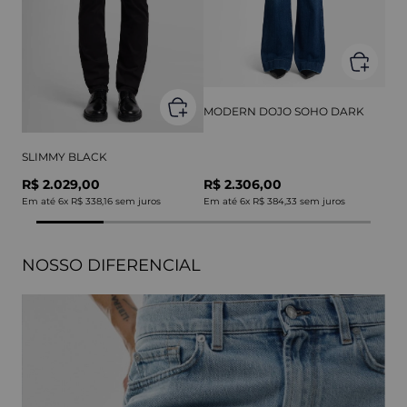
MODERN DOJO SOHO DARK
SLIMMY BLACK
R$ 2.029,00
R$ 2.306,00
Em até
6
x
R$ 338,16
sem juros
Em até
6
x
R$ 384,33
sem juros
NOSSO DIFERENCIAL