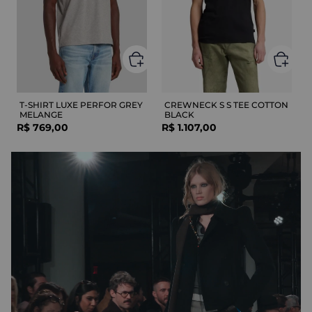
T-SHIRT LUXE PERFOR GREY
CREWNECK S S TEE COTTON
MELANGE
BLACK
R$
769
,
00
R$
1
.
107
,
00