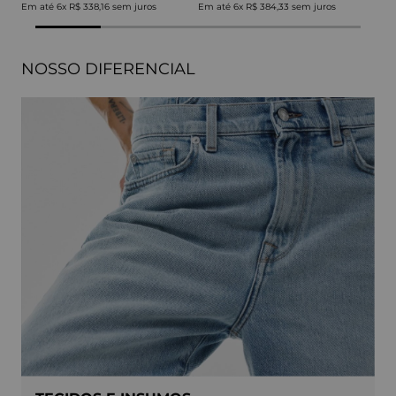
Em até
6
x
R$ 338,16
sem juros
Em até
6
x
R$ 384,33
sem juros
NOSSO DIFERENCIAL