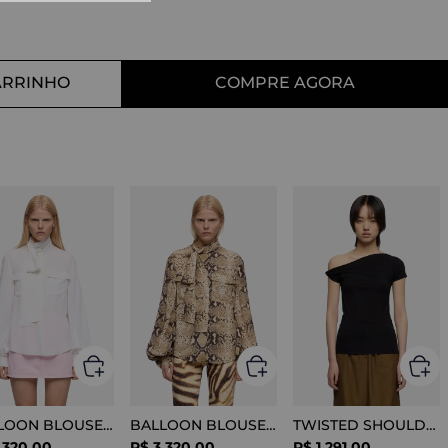
10
º
tess
ARRINHO
COMPRE AGORA
BALLOON BLOUSE SILK OPTICAL WHITE
BALLOON BLOUSE VISCOSE SNAKE
TWISTED SHOULDER TEE LYOCELL BLACK
.
320
,
00
R$
3
.
320
,
00
R$
1
.
291
,
00