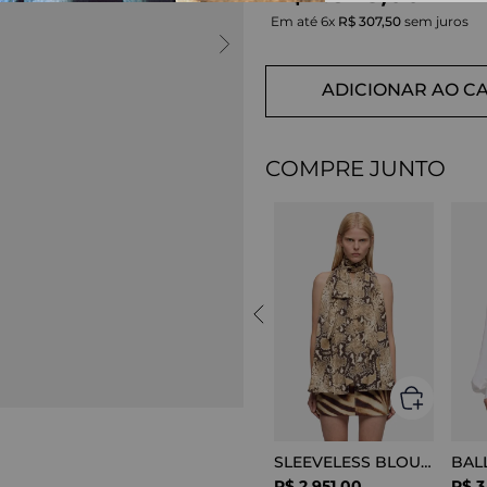
Em até
6
x
R$
307
,
50
sem juros
ADICIONAR AO C
COMPRE JUNTO
SLEEVELESS BLOUSE VISCOSE SNAKE
R$
2
.
951
,
00
R$
3