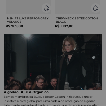
T-SHIRT LUXE PERFOR GREY
CREWNECK S S TEE COTTON
MELANGE
BLACK
R$
769
,
00
R$
1
.
107
,
00
Algodão BCI® & Orgânico
Somos membros da BCI®, a Better Cotton Initiative®, a maior
iniciativa a nível global para uma cadeia de produção do algodão
totalmente sustentável, tanto ambiental quanto socialmente. Além