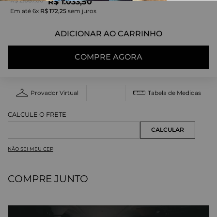
R$
2
.
067
,
00
R$
1
.
033
,
50
Em até
6
x
R$
172
,
25
sem juros
ADICIONAR AO CARRINHO
COMPRE AGORA
Provador Virtual
Tabela de Medidas
NÃO SEI MEU CEP
COMPRE JUNTO