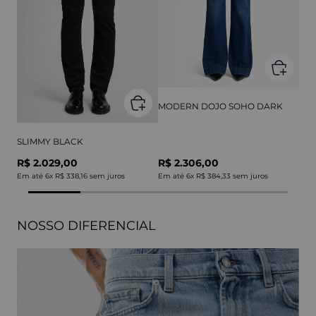
MODERN DOJO SOHO DARK
SLIMMY BLACK
R$ 2.029,00
R$ 2.306,00
Em até
6
x
R$ 338,16
sem juros
Em até
6
x
R$ 384,33
sem juros
NOSSO DIFERENCIAL