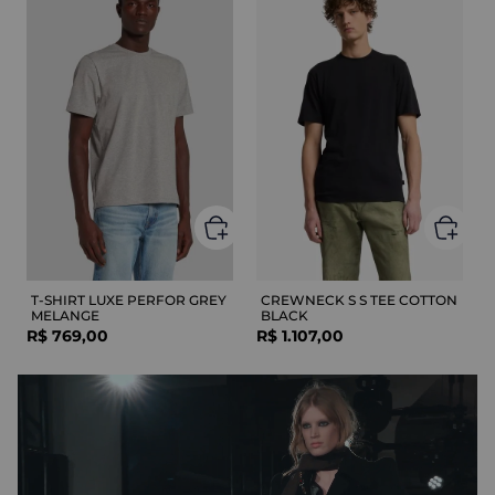
T-SHIRT LUXE PERFOR GREY
CREWNECK S S TEE COTTON
MELANGE
BLACK
R$
769
,
00
R$
1
.
107
,
00