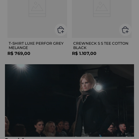
T-SHIRT LUXE PERFOR GREY
CREWNECK S S TEE COTTON
MELANGE
BLACK
R$
769
,
00
R$
1
.
107
,
00