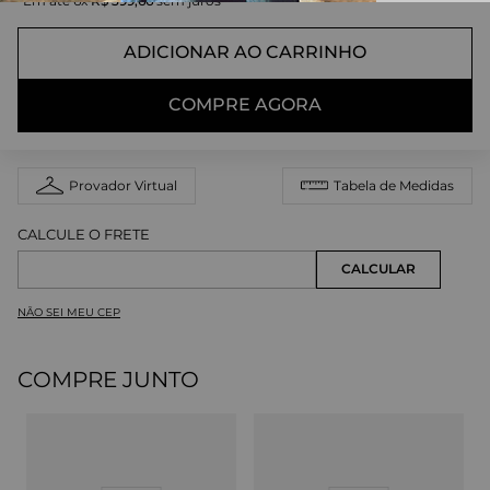
Em até
6
x
R$
399
,
66
sem juros
ADICIONAR AO CARRINHO
COMPRE AGORA
Provador Virtual
Tabela de Medidas
NÃO SEI MEU CEP
COMPRE JUNTO