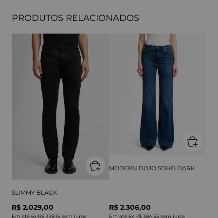
PRODUTOS RELACIONADOS
MODERN DOJO SOHO DARK
SLIMMY BLACK
R$ 2.029,00
R$ 2.306,00
Em até
6
x
R$ 338,16
sem juros
Em até
6
x
R$ 384,33
sem juros