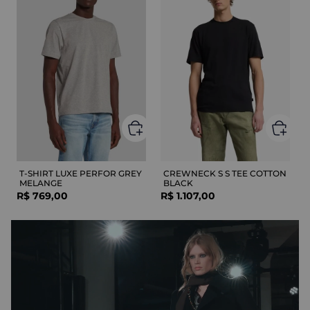
T-SHIRT LUXE PERFOR GREY
CREWNECK S S TEE COTTON
MELANGE
BLACK
R$
769
,
00
R$
1
.
107
,
00