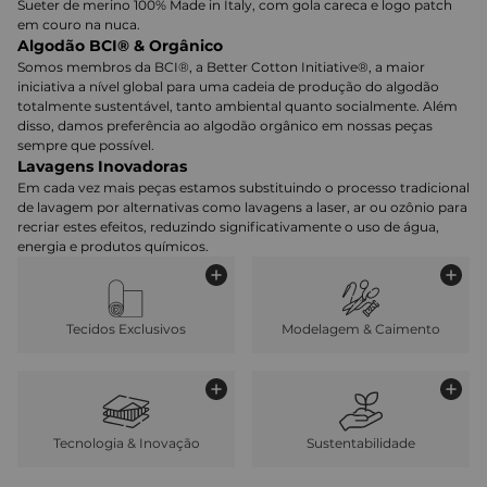
Sueter de merino 100% Made in Italy, com gola careca e logo patch
em couro na nuca.
Algodão BCI® & Orgânico
Somos membros da BCI®, a Better Cotton Initiative®, a maior
iniciativa a nível global para uma cadeia de produção do algodão
totalmente sustentável, tanto ambiental quanto socialmente. Além
disso, damos preferência ao algodão orgânico em nossas peças
sempre que possível.
Lavagens Inovadoras
Em cada vez mais peças estamos substituindo o processo tradicional
de lavagem por alternativas como lavagens a laser, ar ou ozônio para
recriar estes efeitos, reduzindo significativamente o uso de água,
energia e produtos químicos.
Tecidos Exclusivos
Modelagem & Caimento
Tecnologia & Inovação
Sustentabilidade