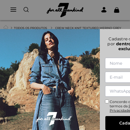
TODOS OS PRODUTOS
CREW NECK KNIT TEXTURED MERINO GREY
1
|
6
Cadastre-
por
dentr
exclu
CREW NECK KNIT TEXTURED MERINO GREY
S
M
L
XL
XXL
Concordo 
termos da
Privacidad
Cada