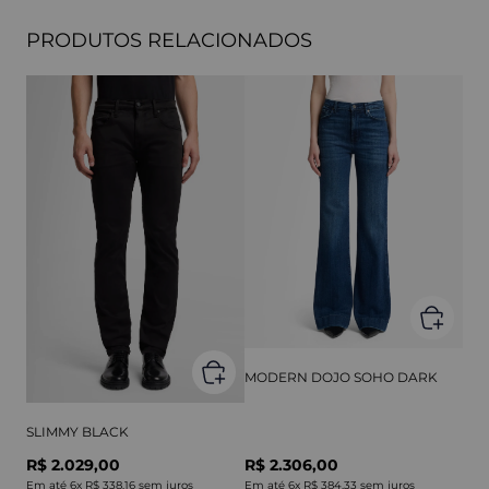
PRODUTOS RELACIONADOS
MODERN DOJO SOHO DARK
SLIMMY BLACK
R$ 2.029,00
R$ 2.306,00
Em até
6
x
R$ 338,16
sem juros
Em até
6
x
R$ 384,33
sem juros