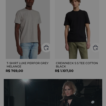
T-SHIRT LUXE PERFOR GREY
CREWNECK S S TEE COTTON
MELANGE
BLACK
R$
769
,
00
R$
1
.
107
,
00