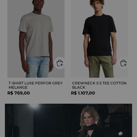
T-SHIRT LUXE PERFOR GREY
CREWNECK S S TEE COTTON
MELANGE
BLACK
R$
769
,
00
R$
1
.
107
,
00