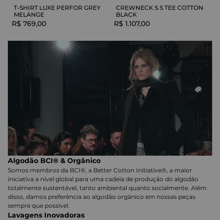
T-SHIRT LUXE PERFOR GREY
CREWNECK S S TEE COTTON
MELANGE
BLACK
R$
769
,
00
R$
1
.
107
,
00
Algodão BCI® & Orgânico
Somos membros da BCI®, a Better Cotton Initiative®, a maior
iniciativa a nível global para uma cadeia de produção do algodão
totalmente sustentável, tanto ambiental quanto socialmente. Além
disso, damos preferência ao algodão orgânico em nossas peças
sempre que possível.
Lavagens Inovadoras