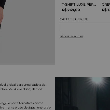
T-SHIRT LUXE PERFOR GREY MELANGE
R$
769
,
00
R$
1
.
NÃO SEI MEU CEP
nível global para uma cadeia de
ialmente. Além disso, damos
lavagem por alternativas como
cativamente o uso de água, energia e