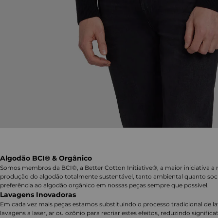
Algodão BCI® & Orgânico
Somos membros da BCI®, a Better Cotton Initiative®, a maior iniciativa a 
produção do algodão totalmente sustentável, tanto ambiental quanto soc
preferência ao algodão orgânico em nossas peças sempre que possível.
Lavagens Inovadoras
Em cada vez mais peças estamos substituindo o processo tradicional de 
lavagens a laser, ar ou ozônio para recriar estes efeitos, reduzindo signifi