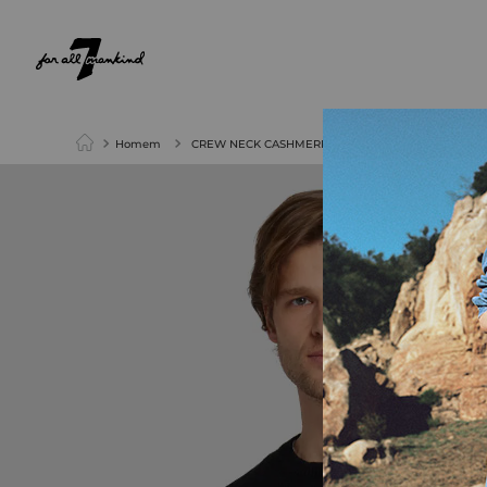
NEW ARRIVALS
PARA ELA
PARA ELE
Homem
CREW NECK CASHMERE WOOL 7 BLACK