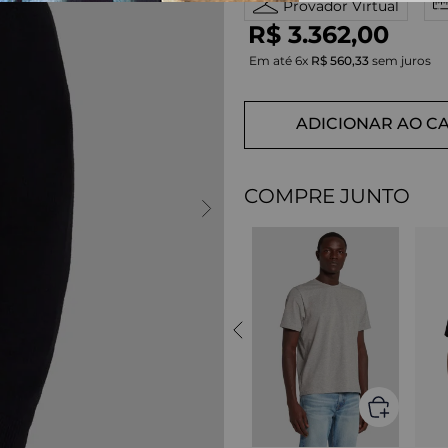
Provador Virtual
R$
3
.
362
,
00
Em até
6
x
R$
560
,
33
sem juros
ADICIONAR AO C
COMPRE JUNTO