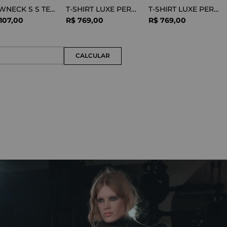
CREWNECK S S TEE COTTON BLACK
T-SHIRT LUXE PERFORMANCE WHITE
T-SHIRT LUXE PERFORMANCE BLACK
107
,
00
R$
769
,
00
R$
769
,
00