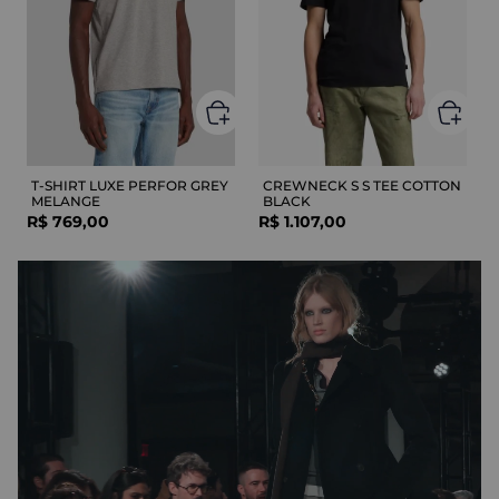
T-SHIRT LUXE PERFOR GREY
CREWNECK S S TEE COTTON
MELANGE
BLACK
R$
769
,
00
R$
1
.
107
,
00