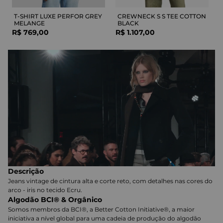
T-SHIRT LUXE PERFOR GREY
CREWNECK S S TEE COTTON
MELANGE
BLACK
R$
769
,
00
R$
1
.
107
,
00
Descrição
Jeans vintage de cintura alta e corte reto, com detalhes nas cores do
arco - iris no tecido Ecru.
Algodão BCI® & Orgânico
Somos membros da BCI®, a Better Cotton Initiative®, a maior
iniciativa a nível global para uma cadeia de produção do algodão