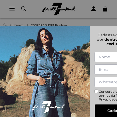
Homem
COOPER J SHORT Rainbow
Cadastre-
por
dentr
exclu
Concordo 
termos da
Privacidad
Cada