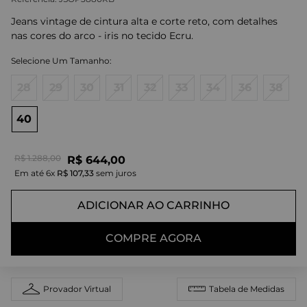
Jeans vintage de cintura alta e corte reto, com detalhes
nas cores do arco - iris no tecido Ecru.
28
29
30
31
32
33
34
36
38
40
R$
1
.
288
,
00
R$
644
,
00
Em até
6
x
R$
107
,
33
sem juros
ADICIONAR AO CARRINHO
COMPRE AGORA
Provador Virtual
Tabela de Medidas