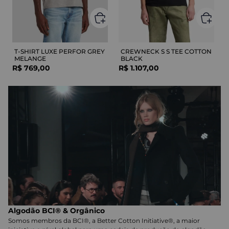
T-SHIRT LUXE PERFOR GREY
CREWNECK S S TEE COTTON
MELANGE
BLACK
R$
769
,
00
R$
1
.
107
,
00
Algodão BCI® & Orgânico
Somos membros da BCI®, a Better Cotton Initiative®, a maior