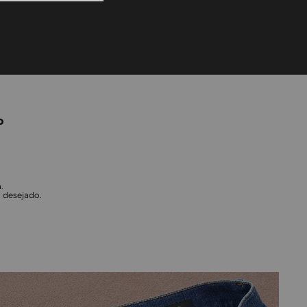
10
º
tess
o
.
o desejado.