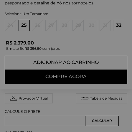
pespontado e detalhe de nó nos tornozelos.
24
25
26
27
28
29
30
31
32
R$
2
.
379
,
00
Em até
6
x
R$
396
,
50
sem juros
ADICIONAR AO CARRINHO
COMPRE AGORA
Provador Virtual
Tabela de Medidas