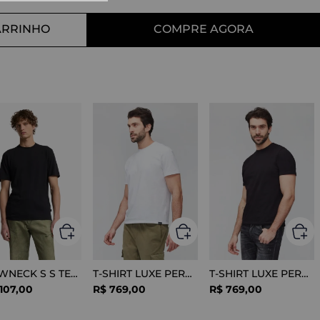
10
º
straight
ARRINHO
COMPRE AGORA
CREWNECK S S TEE COTTON BLACK
T-SHIRT LUXE PERFORMANCE WHITE
T-SHIRT LUXE PERFORMANCE BLACK
107
,
00
R$
769
,
00
R$
769
,
00