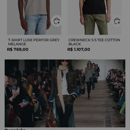
T-SHIRT LUXE PERFOR GREY
CREWNECK S S TEE COTTON
MELANGE
BLACK
R$
769
,
00
R$
1
.
107
,
00