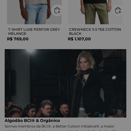
T-SHIRT LUXE PERFOR GREY
CREWNECK S S TEE COTTON
MELANGE
BLACK
R$
769
,
00
R$
1
.
107
,
00
Algodão BCI® & Orgânico
Somos membros da BCI®, a Better Cotton Initiative®, a maior