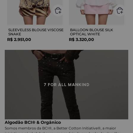
SLEEVELESS BLOUSE VISCOSE
BALLOON BLOUSE SILK
SNAKE
OPTICAL WHITE
R$
2
.
951
,
00
R$
3
.
320
,
00
Algodão BCI® & Orgânico
Somos membros da BCI®, a Better Cotton Initiative®, a maior