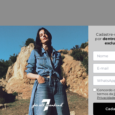
Cadastre-
por
dentr
exclu
Concordo 
termos da
Privacidad
Cada