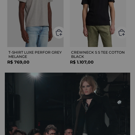
T-SHIRT LUXE PERFOR GREY
CREWNECK S S TEE COTTON
MELANGE
BLACK
R$
769
,
00
R$
1
.
107
,
00